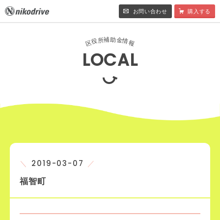
お問い合わせ
購入する
補
助
所
金
役
情
区
報
LOCAL
2019-03-07
福智町