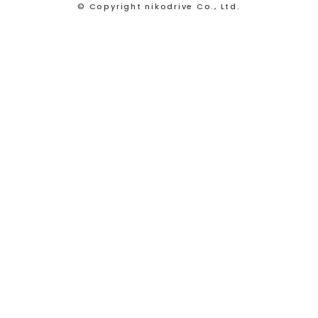
© Copyright nikodrive Co., Ltd.